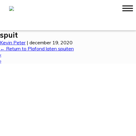
Ervaringen
Contact
spuit
Kevin Peter
|
december 19, 2020
←
Return to Plafond laten spuiten
‹
›